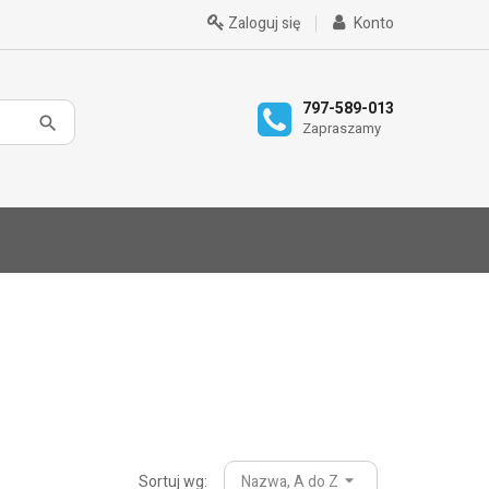
Zaloguj się
Konto
797-589-013
Zapraszamy
Sortuj wg:
Nazwa, A do Z