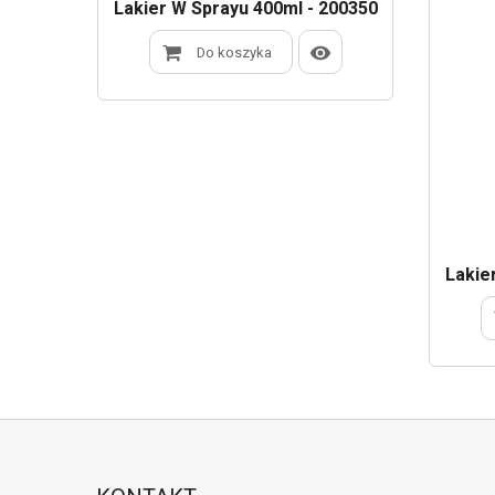
217350
Lakier W Sprayu 400ml - 200350
Do koszyka
Lakie