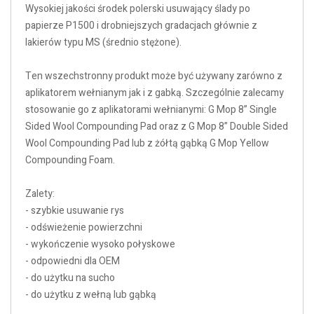
Wysokiej jakości środek polerski usuwający ślady po
papierze P1500 i drobniejszych gradacjach głównie z
lakierów typu MS (średnio stężone).
Ten wszechstronny produkt może być używany zarówno z
aplikatorem wełnianym jak i z gabką. Szczególnie zalecamy
stosowanie go z aplikatorami wełnianymi: G Mop 8” Single
Sided Wool Compounding Pad oraz z G Mop 8” Double Sided
Wool Compounding Pad lub z żółtą gąbką G Mop Yellow
Compounding Foam.
Zalety:
- szybkie usuwanie rys
- odświeżenie powierzchni
- wykończenie wysoko połyskowe
- odpowiedni dla OEM
- do użytku na sucho
- do użytku z wełną lub gąbką